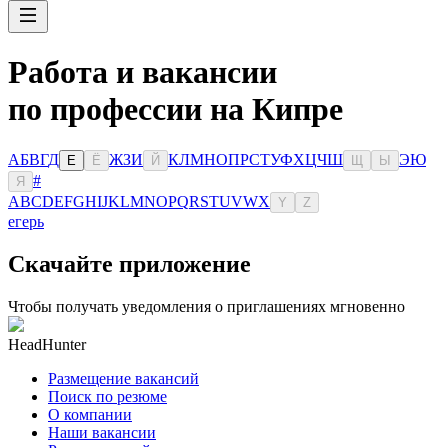
Работа и вакансии
по профессии на Кипре
А
Б
В
Г
Д
Ж
З
И
К
Л
М
Н
О
П
Р
С
Т
У
Ф
Х
Ц
Ч
Ш
Э
Ю
Е
Ё
Й
Щ
Ы
#
Я
A
B
C
D
E
F
G
H
I
J
K
L
M
N
O
P
Q
R
S
T
U
V
W
X
Y
Z
егерь
Скачайте приложение
Чтобы получать уведомления о приглашениях мгновенно
HeadHunter
Размещение вакансий
Поиск по резюме
О компании
Наши вакансии