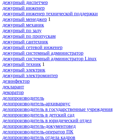
дежурный диспетчер
дежурный инженер
дежурный инженер технической поддержки
дежурный менеджер
1
дежурный механик
дежурный по залу
дежурный по пропускам
дежурный сантехник
дежурный сетевой инженер
дежурный системный администратор
дежурный системный администратор Linux
дежурный техник
1
дежурный электрик
дежурный электромонтер
дезинфектор
декларант
декоратор
делопроизводитель
делопроизводитель-архивариус
делопроизводитель в государственные учреждения
делопроизводитель в детский сад
делопроизводитель в юридический отдел
делопроизводитель-документовед
делопроизводитель-оператор ПК
делопроизводитель отдела кадров