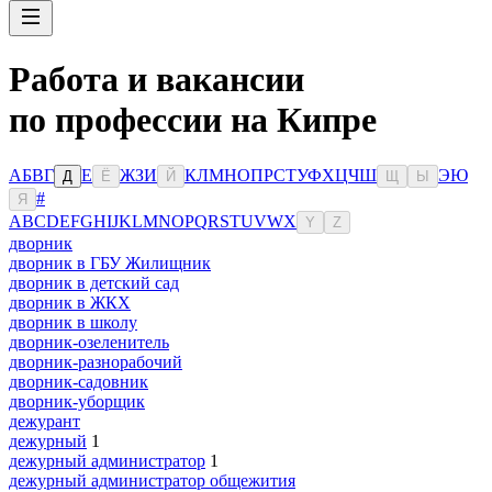
Работа и вакансии
по профессии на Кипре
А
Б
В
Г
Е
Ж
З
И
К
Л
М
Н
О
П
Р
С
Т
У
Ф
Х
Ц
Ч
Ш
Э
Ю
Д
Ё
Й
Щ
Ы
#
Я
A
B
C
D
E
F
G
H
I
J
K
L
M
N
O
P
Q
R
S
T
U
V
W
X
Y
Z
дворник
дворник в ГБУ Жилищник
дворник в детский сад
дворник в ЖКХ
дворник в школу
дворник-озеленитель
дворник-разнорабочий
дворник-садовник
дворник-уборщик
дежурант
дежурный
1
дежурный администратор
1
дежурный администратор общежития