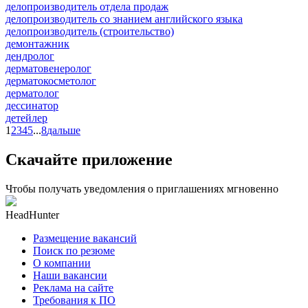
делопроизводитель отдела продаж
делопроизводитель со знанием английского языка
делопроизводитель (строительство)
демонтажник
дендролог
дерматовенеролог
дерматокосметолог
дерматолог
дессинатор
детейлер
1
2
3
4
5
...
8
дальше
Скачайте приложение
Чтобы получать уведомления о приглашениях мгновенно
HeadHunter
Размещение вакансий
Поиск по резюме
О компании
Наши вакансии
Реклама на сайте
Требования к ПО